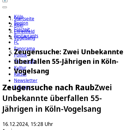
Köln
Startseite
Region
Köln
Freizeit
Ehrenfeld
Restaurants
Vogelsang
FC
Panorama
Zeugensuche: Zwei Unbekannte
Politik
überfallen 55-Jährigen in Köln-
Wirtschaft
Kultur
Vogelsang
Rätsel
Newsletter
Zeugensuche nach Raub
Zwei
E-Paper
Unbekannte überfallen 55-
Jährigen in Köln-Vogelsang
16.12.2024, 15:28 Uhr