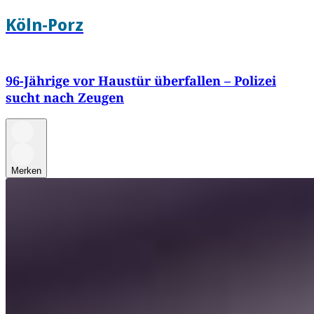
Köln-Porz
96-Jährige vor Haustür überfallen – Polizei
sucht nach Zeugen
Merken