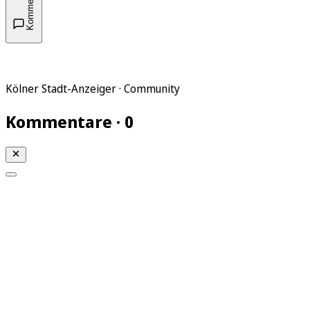
Kommentare
Kölner Stadt-Anzeiger · Community
Kommentare · 0
Mein KStA
Meine Artikel
Meine Region
Meine Newsletter
Mein KStA PLUS
Mein E-Paper