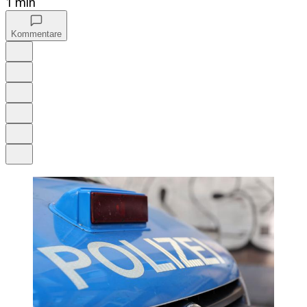
1 min
Kommentare
Auf Google bevorzugen
Anhören
Schrift
Merken
Drucken
Teilen