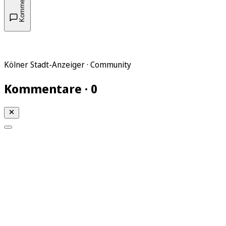
Kommentare
Kölner Stadt-Anzeiger · Community
Kommentare · 0
Mein KStA
Meine Artikel
Meine Region
Meine Newsletter
Mein KStA PLUS
Mein E-Paper