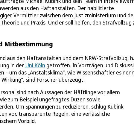
uftragte Michael Kubink und sein Team in Interviews m
werden aus den Haftanstalten. Der habilitierte
ngiger Vermittler zwischen dem Justizministerium und de
Theorie und Praxis. Und er soll helfen, den Strafvollzug 
nd Mitbestimmung
end aus den Haftanstalten und dem NRW-Strafvollzug, 
gung in der
Uni Köln
getroffen. In Vorträgen und Diskuss
 – um das „Anstaltsklima“, wie Wissenschaftler es nen
e Wirkung“, sind Forscher überzeugt.
sonal sind nach Aussagen der Häftlinge vor allem
ie zum Beispiel ungefragtes Duzen sowie
erden. Um Spannungen zu reduzieren, schlug Kubink
en vor, transparente Regeln, eine verlässliche
schem Vorbild.