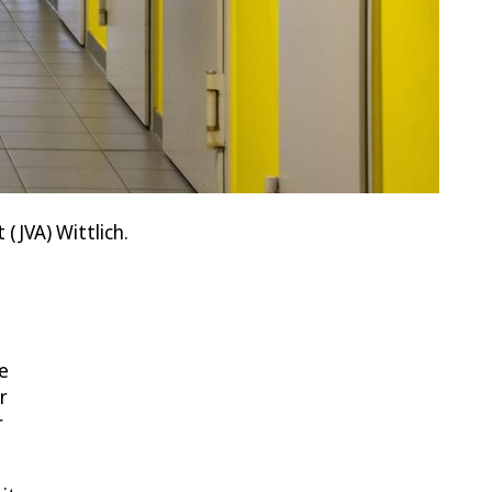
(JVA) Wittlich.
e
r
r