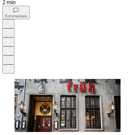
2 min
Kommentare
Auf Google bevorzugen
Anhören
Schrift
Merken
Drucken
Teilen