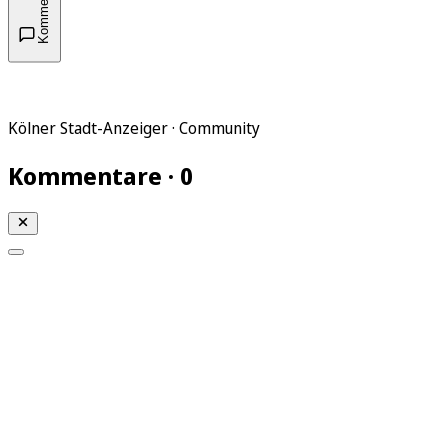
Kommentare
Kölner Stadt-Anzeiger · Community
Kommentare · 0
Mein KStA
Meine Artikel
Meine Region
Meine Newsletter
Mein KStA PLUS
Mein E-Paper