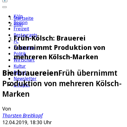
Köln
Startseite
Region
Köln
Freizeit
Restaurants
Früh-Kölsch: Brauerei
FC
übernimmt Produktion von
Panorama
Politik
mehreren Kölsch-Marken
Wirtschaft
Kultur
Bierbrauereien
Früh übernimmt
Rätsel
Newsletter
Produktion von mehreren Kölsch-
E-Paper
Marken
Von
Thorsten Breitkopf
12.04.2019, 18:30 Uhr