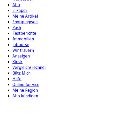
Abo
E-Paper
Meine Artikel
Shoppingwelt
Push
Testberichte
Immobilien
Jobbörse
Wir trauern
Anzeigen
Kiosk
Vergleichsrechner
Bütz Mich
Hilfe
Online-Service
Meine Region
Abo kündigen
FOLGEN SIE UNS
ENTDECKEN SIE UNSERE APP