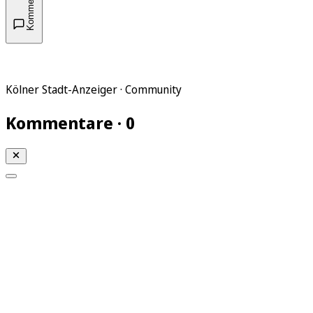
Kommentare
Kölner Stadt-Anzeiger · Community
Kommentare · 0
Mein KStA
Meine Artikel
Meine Region
Meine Newsletter
Mein KStA PLUS
Mein E-Paper