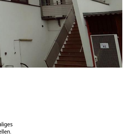
aliges
llen.