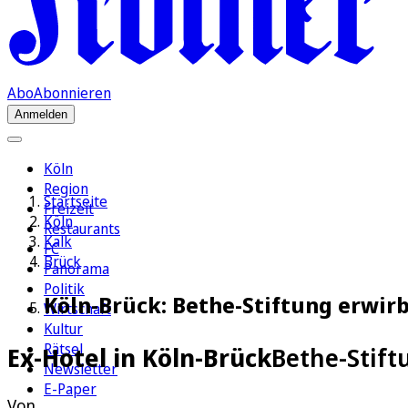
Abo
Abonnieren
Anmelden
Köln
Region
Startseite
Freizeit
Köln
Restaurants
Kalk
FC
Brück
Panorama
Politik
Köln-Brück: Bethe-Stiftung erwir
Wirtschaft
Kultur
Rätsel
Ex-Hotel in Köln-Brück
Bethe-Stift
Newsletter
E-Paper
Von