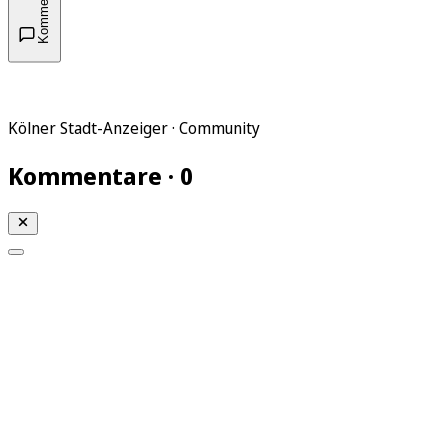
Kommentare
Kölner Stadt-Anzeiger · Community
Kommentare · 0
Mein KStA
Meine Artikel
Meine Region
Meine Newsletter
Mein KStA PLUS
Mein E-Paper