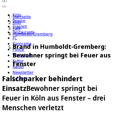
Köln
Startseite
Region
Köln
Freizeit
Kalk
Restaurants
Humboldt/Gremberg
FC
Panorama
Brand in Humboldt-Gremberg:
Politik
Bewohner springt bei Feuer aus
Wirtschaft
Kultur
Fenster
Rätsel
Newsletter
Falschparker behindert
E-Paper
Einsatz
Bewohner springt bei
Feuer in Köln aus Fenster – drei
Menschen verletzt