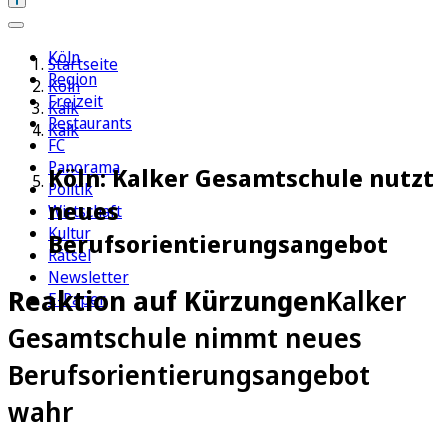
Köln
Startseite
Region
Köln
Freizeit
Kalk
Restaurants
Kalk
FC
Panorama
Köln: Kalker Gesamtschule nutzt
Politik
neues
Wirtschaft
Kultur
Berufsorientierungsangebot
Rätsel
Newsletter
Reaktion auf Kürzungen
Kalker
E-Paper
Gesamtschule nimmt neues
Berufsorientierungsangebot
wahr