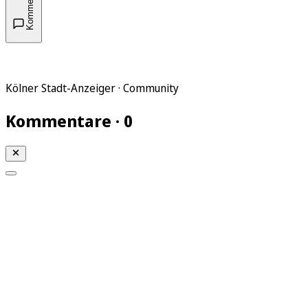
Kommentare
Kölner Stadt-Anzeiger · Community
Kommentare · 0
Mein KStA
Meine Artikel
Meine Region
Meine Newsletter
Mein KStA PLUS
Mein E-Paper