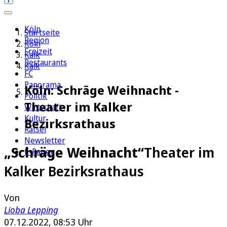
Köln
Startseite
Region
Köln
Freizeit
Kalk
Restaurants
Kalk
FC
Panorama
Köln: Schräge Weihnacht -
Politik
Theater im Kalker
Wirtschaft
Kultur
Bezirksrathaus
Rätsel
Newsletter
„Schräge Weihnacht“
Theater im
E-Paper
Kalker Bezirksrathaus
Von
Lioba Lepping
07.12.2022, 08:53 Uhr