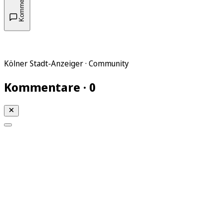
Kommentare
Kölner Stadt-Anzeiger · Community
Kommentare · 0
Mein KStA
Meine Artikel
Meine Region
Meine Newsletter
Mein KStA PLUS
Mein E-Paper