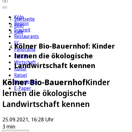
Köln
Startseite
Region
Köln
Freizeit
Kalk
Restaurants
FC
Kölner Bio-Bauernhof: Kinder
Panorama
lernen die ökologische
Politik
Wirtschaft
Landwirtschaft kennen
Kultur
Rätsel
Kölner Bio-Bauernhof
Kinder
Newsletter
E-Paper
lernen die ökologische
Landwirtschaft kennen
25.09.2021, 16:28 Uhr
3 min