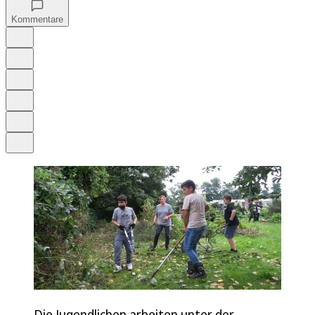
Kommentare
Auf Google bevorzugen
Anhören
Schrift
Merken
Drucken
Teilen
Die Jugendlichen arbeiten unter der