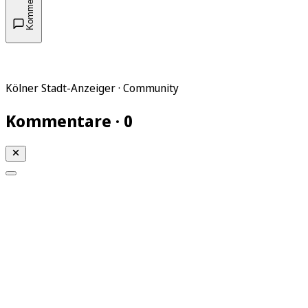
Kommentare
Kölner Stadt-Anzeiger · Community
Kommentare · 0
Mein KStA
Meine Artikel
Meine Region
Meine Newsletter
Mein KStA PLUS
Mein E-Paper