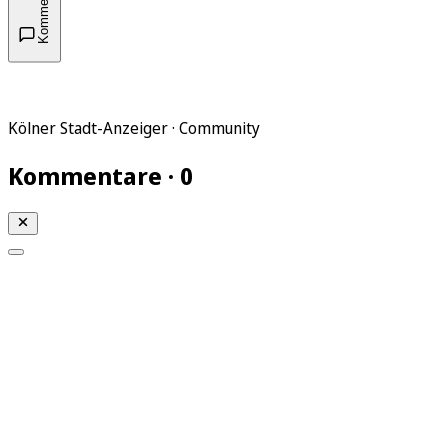
Kommentare
Kölner Stadt-Anzeiger · Community
Kommentare · 0
Mein KStA
Meine Artikel
Meine Region
Meine Newsletter
Mein KStA PLUS
Mein E-Paper