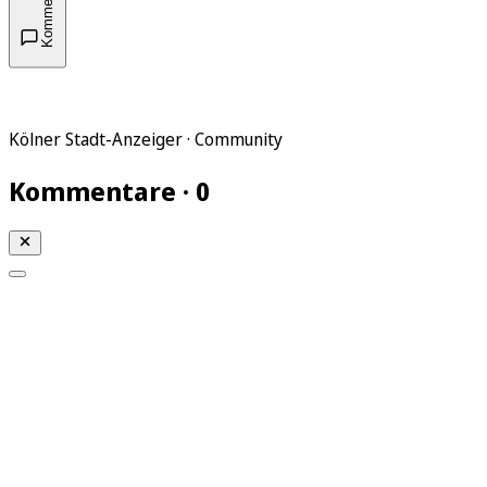
Kommentare
Kölner Stadt-Anzeiger · Community
Kommentare · 0
Mein KStA
Meine Artikel
Meine Region
Meine Newsletter
Mein KStA PLUS
Mein E-Paper