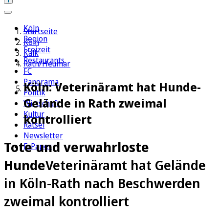
Köln
Startseite
Region
Köln
Freizeit
Kalk
Restaurants
Rath/Heumar
FC
Panorama
Köln: Veterinäramt hat Hunde-
Politik
Gelände in Rath zweimal
Wirtschaft
Kultur
kontrolliert
Rätsel
Newsletter
Tote und verwahrloste
E-Paper
Hunde
Veterinäramt hat Gelände
in Köln-Rath nach Beschwerden
zweimal kontrolliert