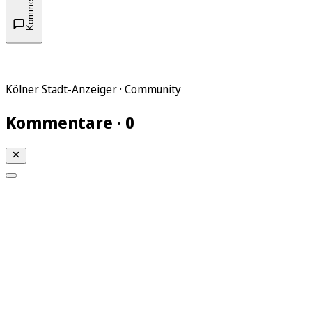
Kommentare
Kölner Stadt-Anzeiger · Community
Kommentare · 0
Mein KStA
Meine Artikel
Meine Region
Meine Newsletter
Mein KStA PLUS
Mein E-Paper