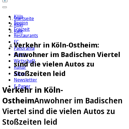
Köln
Startseite
Region
Köln
Freizeit
Kalk
Restaurants
FC
Verkehr in Köln-Ostheim:
Panorama
Anwohner im Badischen Viertel
Politik
Wirtschaft
sind die vielen Autos zu
Kultur
Stoßzeiten leid
Rätsel
Newsletter
E-Paper
Verkehr in Köln-
Ostheim
Anwohner im Badischen
Viertel sind die vielen Autos zu
Stoßzeiten leid