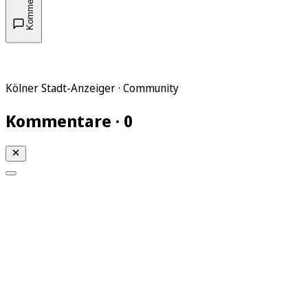
Kommentare
Kölner Stadt-Anzeiger · Community
Kommentare · 0
Mein KStA
Meine Artikel
Meine Region
Meine Newsletter
Mein KStA PLUS
Mein E-Paper