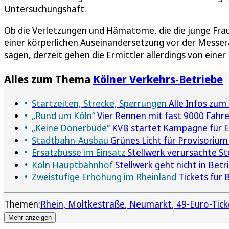
Untersuchungshaft.
Ob die Verletzungen und Hämatome, die die junge Fra
einer körperlichen Auseinandersetzung vor der Messer
sagen, derzeit gehen die Ermittler allerdings von einer
Alles zum Thema
Kölner Verkehrs-Betriebe
Startzeiten, Strecke, Sperrungen
Alle Infos zum
„Rund um Köln“
Vier Rennen mit fast 9000 Fahr
„Keine Dönerbude“
KVB startet Kampagne für E
Stadtbahn-Ausbau
Grünes Licht für Provisorium
Ersatzbusse im Einsatz
Stellwerk verursachte St
Köln Hauptbahnhof
Stellwerk geht nicht in Bet
Zweistufige Erhöhung im Rheinland
Tickets für 
Themen:
Rhein
Moltkestraße
Neumarkt
49-Euro-Tick
Mehr anzeigen