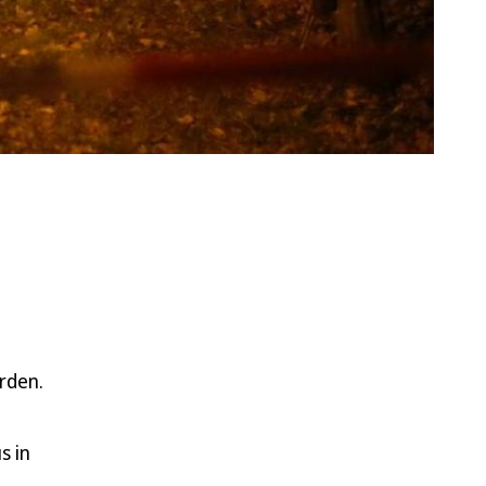
rden.
s in