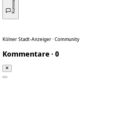
Kommentare
Kölner Stadt-Anzeiger · Community
Kommentare · 0
Mein KStA
Meine Artikel
Meine Region
Meine Newsletter
Mein KStA PLUS
Mein E-Paper