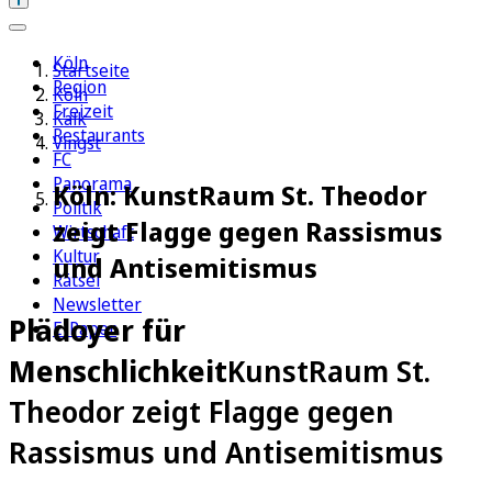
Köln
Startseite
Region
Köln
Freizeit
Kalk
Restaurants
Vingst
FC
Panorama
Köln: KunstRaum St. Theodor
Politik
zeigt Flagge gegen Rassismus
Wirtschaft
Kultur
und Antisemitismus
Rätsel
Newsletter
Plädoyer für
E-Paper
Menschlichkeit
KunstRaum St.
Theodor zeigt Flagge gegen
Rassismus und Antisemitismus