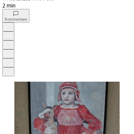
2 min
Kommentare
Auf Google bevorzugen
Anhören
Schrift
Merken
Drucken
Teilen