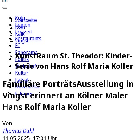
Köln
Startseite
Region
Köln
Freizeit
Kalk
Restaurants
Vingst
FC
Panorama
KunstRaum St. Theodor: Kinder-
Politik
Serie von Hans Rolf Maria Koller
Wirtschaft
Kultur
Rätsel
Familiäre Porträts
Ausstellung in
Newsletter
Vingst erinnert an Kölner Maler
E-Paper
Hans Rolf Maria Koller
Von
Thomas Dahl
11.05.2025, 17:01 Uhr