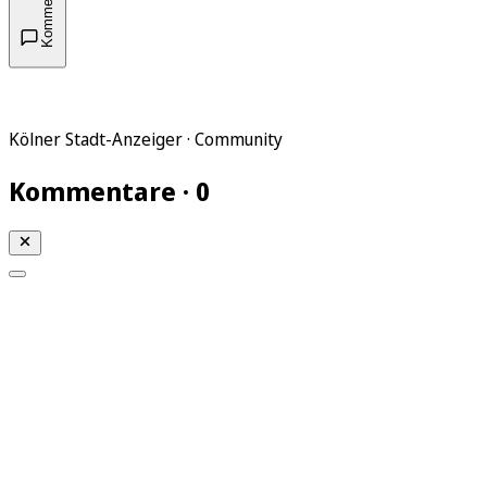
Kommentare
Kölner Stadt-Anzeiger · Community
Kommentare · 0
Mein KStA
Meine Artikel
Meine Region
Meine Newsletter
Mein KStA PLUS
Mein E-Paper