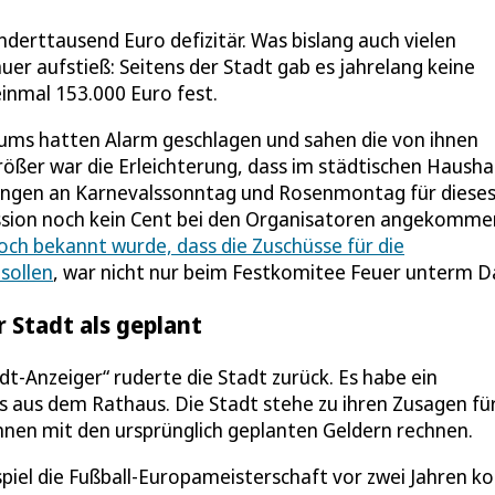
erttausend Euro defizitär. Was bislang auch vielen
er aufstieß: Seitens der Stadt gab es jahrelang keine
inmal 153.000 Euro fest.
tums hatten Alarm geschlagen und sahen die von ihnen
rößer war die Erleichterung, dass im städtischen Hausha
ungen an Karnevalssonntag und Rosenmontag für dieses
ession noch kein Cent bei den Organisatoren angekommen
ch bekannt wurde, dass die Zuschüsse für die
sollen
, war nicht nur beim Festkomitee Feuer unterm D
 Stadt als geplant
dt-Anzeiger“ ruderte die Stadt zurück. Es habe ein
s aus dem Rathaus. Die Stadt stehe zu ihren Zusagen fü
nen mit den ursprünglich geplanten Geldern rechnen.
spiel die Fußball-Europameisterschaft vor zwei Jahren k