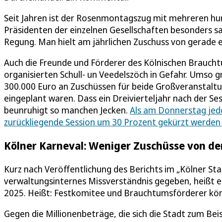
Seit Jahren ist der Rosenmontagszug mit mehreren hund
Präsidenten der einzelnen Gesellschaften besonders sau
Regung. Man hielt am jährlichen Zuschuss von gerade e
Auch die Freunde und Förderer des Kölnischen Brauch
organisierten Schull- un Veedelszöch in Gefahr. Umso g
300.000 Euro an Zuschüssen für beide Großveranstalt
eingeplant waren. Dass ein Dreivierteljahr nach der S
beunruhigt so manchen Jecken.
Als am Donnerstag jedo
zurückliegende Session um 30 Prozent gekürzt werden 
Kölner Karneval: Weniger Zuschüsse von der
Kurz nach Veröffentlichung des Berichts im „Kölner Sta
verwaltungsinternes Missverständnis gegeben, heißt e
2025. Heißt: Festkomitee und Brauchtumsförderer kön
Gegen die Millionenbeträge, die sich die Stadt zum Bei