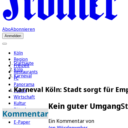
Abo
Abonnieren
Anmelden
Köln
Region
Startseite
Freizeit
Köln
Restaurants
Karneval
FC
Panorama
Karneval Köln: Stadt sorgt für E
Politik
Wirtschaft
Kultur
Kein guter Umgang
S
Rätsel
Kommentar
Newsletter
Ein Kommentar von
E-Paper
Jan Wördenweber