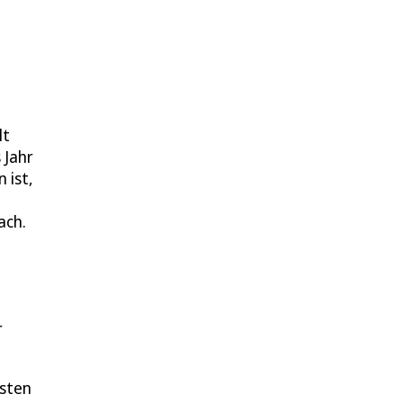
lt
 Jahr
 ist,
ach.
r
osten