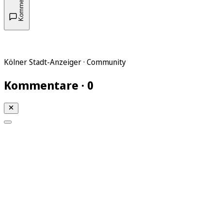
Kommentare
Kölner Stadt-Anzeiger · Community
Kommentare · 0
Mein KStA
Meine Artikel
Meine Region
Meine Newsletter
Mein KStA PLUS
Mein E-Paper