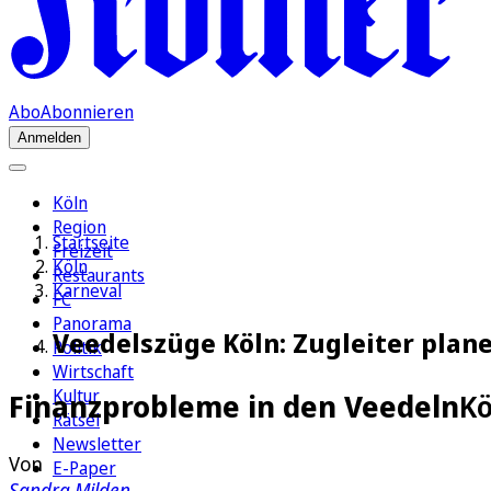
Abo
Abonnieren
Anmelden
Köln
Region
Startseite
Freizeit
Köln
Restaurants
Karneval
FC
Panorama
Veedelszüge Köln: Zugleiter pla
Politik
Wirtschaft
Kultur
Finanzprobleme in den Veedeln
Kö
Rätsel
Newsletter
Von
E-Paper
Sandra Milden