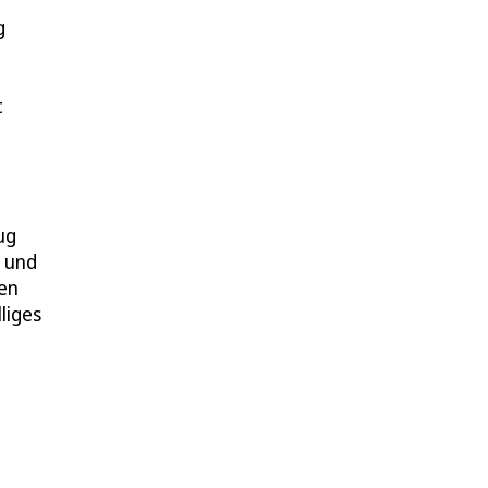
g
t
ug
e und
len
liges