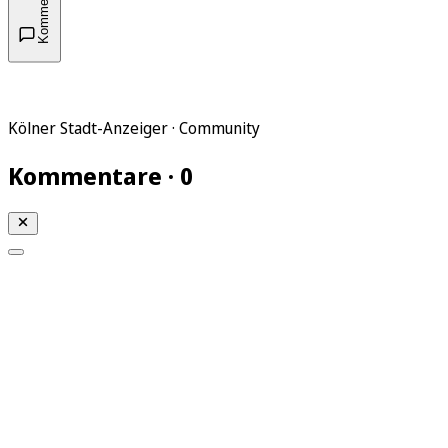
Kommentare
Kölner Stadt-Anzeiger · Community
Kommentare · 0
Mein KStA
Meine Artikel
Meine Region
Meine Newsletter
Mein KStA PLUS
Mein E-Paper