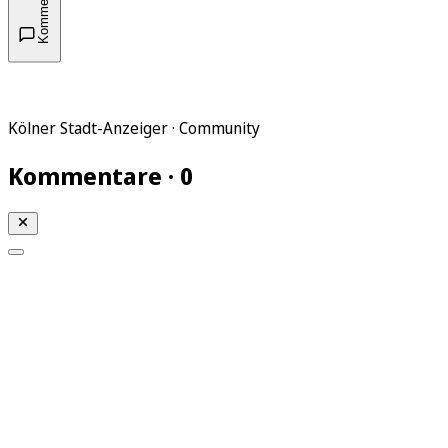
Kommentare
Kölner Stadt-Anzeiger · Community
Kommentare · 0
Mein KStA
Meine Artikel
Meine Region
Meine Newsletter
Mein KStA PLUS
Mein E-Paper