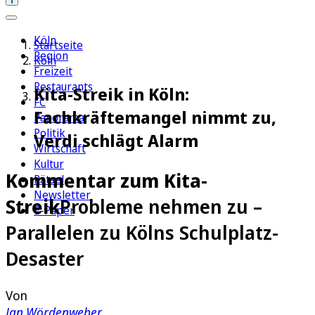
Köln
Startseite
Region
Köln
Freizeit
Restaurants
Kita-Streik in Köln:
FC
Fachkräftemangel nimmt zu,
Panorama
Politik
Verdi schlägt Alarm
Wirtschaft
Kultur
Kommentar zum Kita-
Rätsel
Newsletter
Streik
Probleme nehmen zu –
E-Paper
Parallelen zu Kölns Schulplatz-
Desaster
Von
Jan Wördenweber