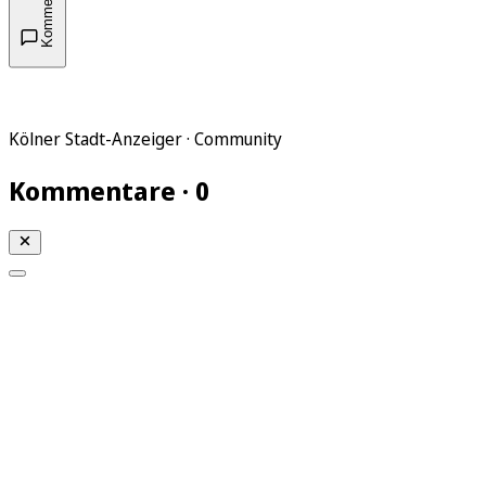
Kommentare
Kölner Stadt-Anzeiger · Community
Kommentare · 0
Mein KStA
Meine Artikel
Meine Region
Meine Newsletter
Mein KStA PLUS
Mein E-Paper