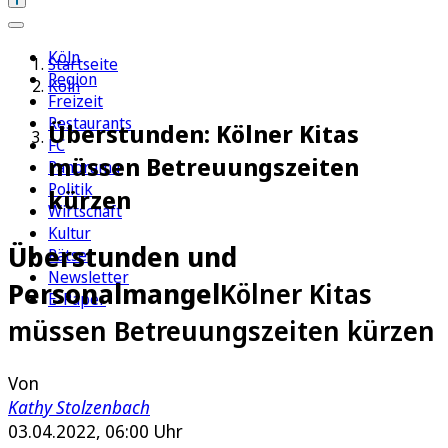
Köln
Startseite
Region
Köln
Freizeit
Restaurants
Überstunden: Kölner Kitas
FC
müssen Betreuungszeiten
Panorama
Politik
kürzen
Wirtschaft
Kultur
Überstunden und
Rätsel
Newsletter
Personalmangel
Kölner Kitas
E-Paper
müssen Betreuungszeiten kürzen
Von
Kathy Stolzenbach
03.04.2022, 06:00 Uhr