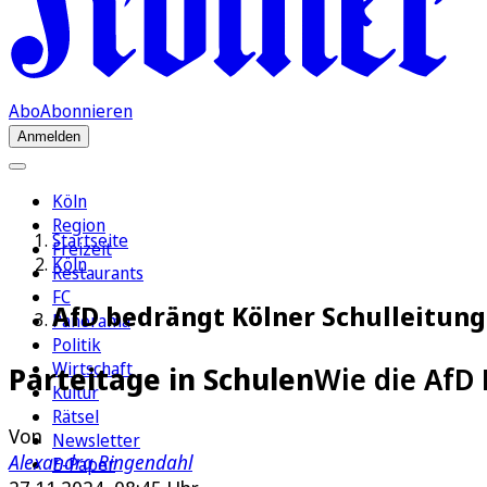
Abo
Abonnieren
Anmelden
Köln
Region
Startseite
Freizeit
Köln
Restaurants
FC
AfD bedrängt Kölner Schulleitung
Panorama
Politik
Wirtschaft
Parteitage in Schulen
Wie die AfD
Kultur
Rätsel
Von
Newsletter
Alexandra Ringendahl
E-Paper