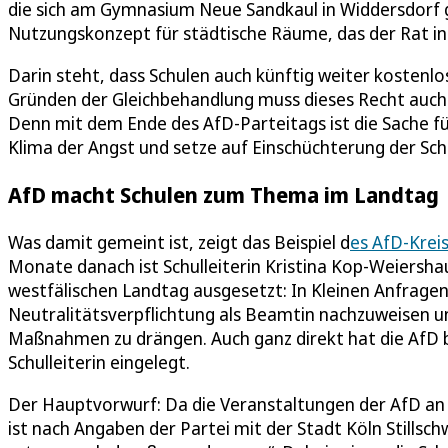
die sich am Gymnasium Neue Sandkaul in Widdersdorf g
Nutzungskonzept für städtische Räume, das der Rat in
Darin steht, dass Schulen auch künftig weiter kostenl
Gründen der Gleichbehandlung muss dieses Recht auch fü
Denn mit dem Ende des AfD-Parteitags ist die Sache für
Klima der Angst und setze auf Einschüchterung der Schul
AfD macht Schulen zum Thema im Landtag
Was damit gemeint ist, zeigt das Beispiel d
es AfD-Kre
Monate danach ist Schulleiterin Kristina Kop-Weiersh
westfälischen Landtag ausgesetzt: In Kleinen Anfragen 
Neutralitätsverpflichtung als Beamtin nachzuweisen und 
Maßnahmen zu drängen. Auch ganz direkt hat die AfD
Schulleiterin eingelegt.
Der Hauptvorwurf: Da die Veranstaltungen der AfD an
ist nach Angaben der Partei mit der Stadt Köln Stills