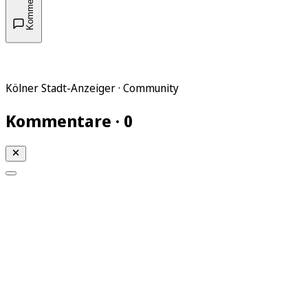
Kommentare
Kölner Stadt-Anzeiger · Community
Kommentare · 0
Mein KStA
Meine Artikel
Meine Region
Meine Newsletter
Mein KStA PLUS
Mein E-Paper