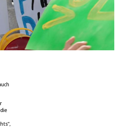
auch
r
 die
hts“,