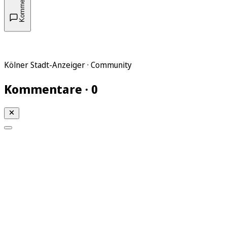
Kommentare
Kölner Stadt-Anzeiger · Community
Kommentare · 0
Mein KStA
Meine Artikel
Meine Region
Meine Newsletter
Mein KStA PLUS
Mein E-Paper