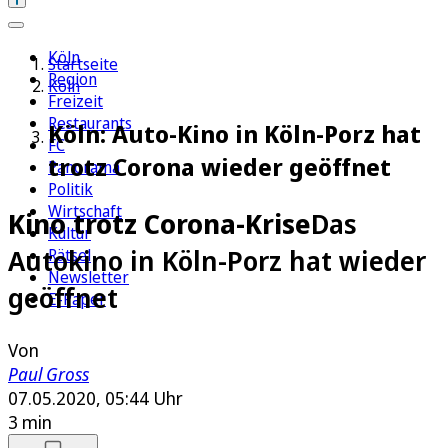
Köln
Startseite
Region
Köln
Freizeit
Restaurants
Köln: Auto-Kino in Köln-Porz hat
FC
trotz Corona wieder geöffnet
Panorama
Politik
Wirtschaft
Kino trotz Corona-Krise
Das
Kultur
Autokino in Köln-Porz hat wieder
Rätsel
Newsletter
geöffnet
E-Paper
Von
Paul Gross
07.05.2020, 05:44 Uhr
3 min