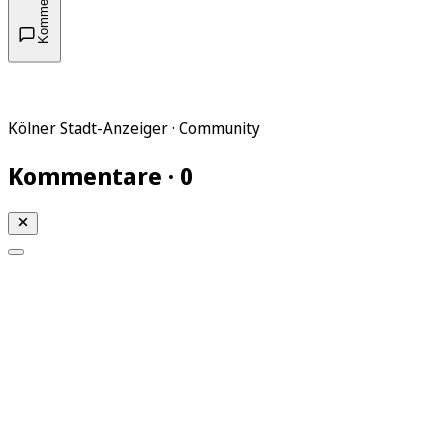
Kommentare
Kölner Stadt-Anzeiger · Community
Kommentare · 0
Mein KStA
Meine Artikel
Meine Region
Meine Newsletter
Mein KStA PLUS
Mein E-Paper