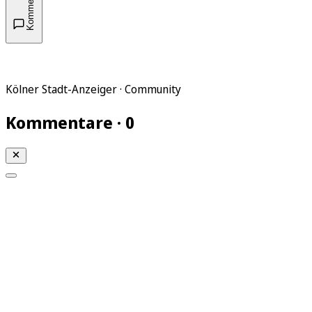
Kommentare
Kölner Stadt-Anzeiger · Community
Kommentare · 0
Mein KStA
Meine Artikel
Meine Region
Meine Newsletter
Mein KStA PLUS
Mein E-Paper