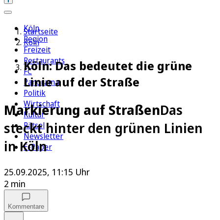
Köln
Startseite
Region
Köln
Freizeit
Restaurants
Köln: Das bedeutet die grüne
FC
Linie auf der Straße
Panorama
Politik
Wirtschaft
Markierung auf Straßen
Das
Kultur
steckt hinter den grünen Linien
Rätsel
Newsletter
in Köln
E-Paper
25.09.2025, 11:15 Uhr
2 min
Kommentare
Auf Google bevorzugen