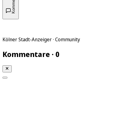
Kommentare
Kölner Stadt-Anzeiger · Community
Kommentare · 0
Mein KStA
Meine Artikel
Meine Region
Meine Newsletter
Mein KStA PLUS
Mein E-Paper