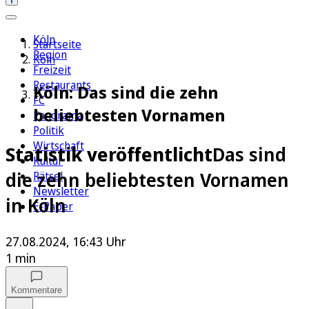
Köln
Startseite
Region
Köln
Freizeit
Restaurants
Köln: Das sind die zehn
FC
beliebtesten Vornamen
Panorama
Politik
Wirtschaft
Statistik veröffentlicht
Das sind
Kultur
die zehn beliebtesten Vornamen
Rätsel
Newsletter
in Köln
E-Paper
27.08.2024, 16:43 Uhr
1 min
Kommentare
Auf Google bevorzugen