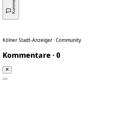
Kommentare
Kölner Stadt-Anzeiger · Community
Kommentare · 0
Mein KStA
Meine Artikel
Meine Region
Meine Newsletter
Mein KStA PLUS
Mein E-Paper