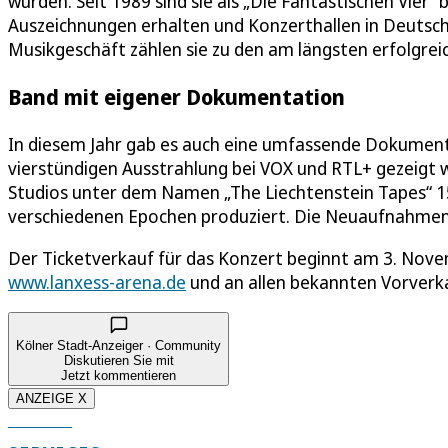
wurden. Seit 1989 sind sie als „Die Fantastischen Vier
Auszeichnungen erhalten und Konzerthallen in Deutschl
Musikgeschäft zählen sie zu den am längsten erfolgrei
Band mit eigener Dokumentation
In diesem Jahr gab es auch eine umfassende Dokumenta
vierstündigen Ausstrahlung bei VOX und RTL+ gezeigt wu
Studios unter dem Namen „The Liechtenstein Tapes“ 
verschiedenen Epochen produziert. Die Neuaufnahmen e
Der Ticketverkauf für das Konzert beginnt am 3. Nove
www.lanxess-arena.de
und an allen bekannten Vorverkau
Kölner Stadt-Anzeiger · Community
Diskutieren Sie mit
Jetzt kommentieren
ANZEIGE X