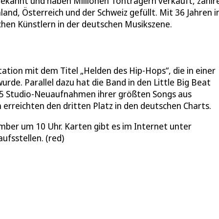
“ bekannt und haben Millionen Tonträgern verkauft, zahlr
and, Österreich und der Schweiz gefüllt. Mit 36 Jahren 
chen Künstlern in der deutschen Musikszene.
tion mit dem Titel „Helden des Hip-Hops“, die in einer
rde. Parallel dazu hat die Band in den Little Big Beat
15 Studio-Neuaufnahmen ihrer größten Songs aus
rreichten den dritten Platz in den deutschen Charts.
mber um 10 Uhr. Karten gibt es im Internet unter
fsstellen. (red)