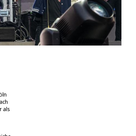
öln
Nach
 als