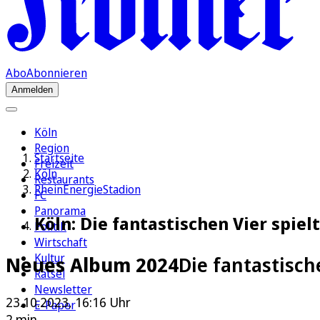
Abo
Abonnieren
Anmelden
Köln
Region
Startseite
Freizeit
Köln
Restaurants
RheinEnergieStadion
FC
Panorama
Köln: Die fantastischen Vier spiel
Politik
Wirtschaft
Kultur
Neues Album 2024
Die fantastisch
Rätsel
Newsletter
23.10.2023, 16:16 Uhr
E-Paper
2 min