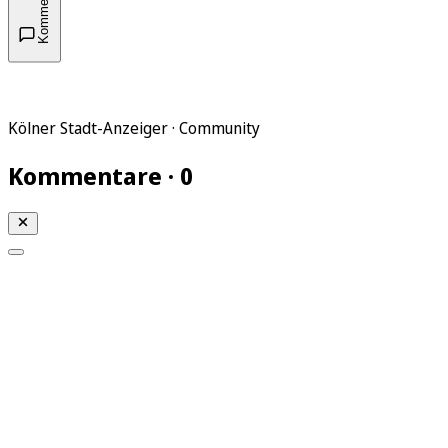
Kommentare
Kölner Stadt-Anzeiger · Community
Kommentare · 0
Mein KStA
Meine Artikel
Meine Region
Meine Newsletter
Mein KStA PLUS
Mein E-Paper