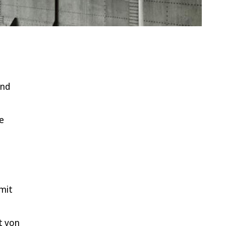
und
e
mit
t von