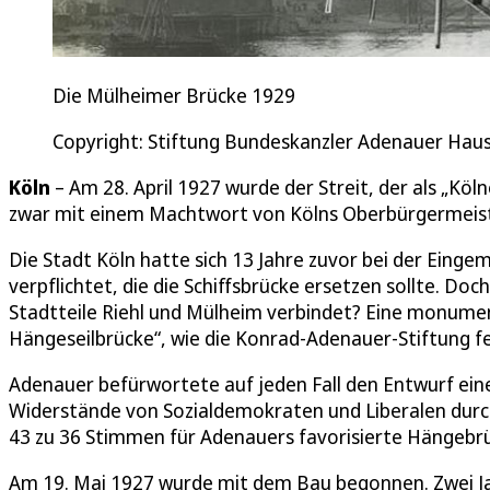
Die Mülheimer Brücke 1929
Copyright: Stiftung Bundeskanzler Adenauer Hau
Köln
– Am 28. April 1927 wurde der Streit, der als „Köln
zwar mit einem Machtwort von Kölns Oberbürgermeis
Die Stadt Köln hatte sich 13 Jahre zuvor bei der Eing
verpflichtet, die die Schiffsbrücke ersetzen sollte. Doc
Stadtteile Riehl und Mülheim verbindet? Eine monumen
Hängeseilbrücke“, wie die Konrad-Adenauer-Stiftung f
Adenauer befürwortete auf jeden Fall den Entwurf eine
Widerstände von Sozialdemokraten und Liberalen durc
43 zu 36 Stimmen für Adenauers favorisierte Hängebr
Am 19. Mai 1927 wurde mit dem Bau begonnen. Zwei Jahr