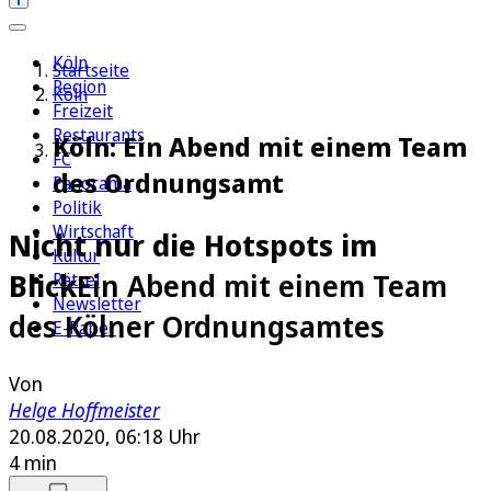
Köln
Startseite
Region
Köln
Freizeit
Restaurants
Köln: Ein Abend mit einem Team
FC
des Ordnungsamt
Panorama
Politik
Wirtschaft
Nicht nur die Hotspots im
Kultur
Blick
Ein Abend mit einem Team
Rätsel
Newsletter
des Kölner Ordnungsamtes
E-Paper
Von
Helge Hoffmeister
20.08.2020, 06:18 Uhr
4 min