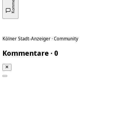
Kommentare
Kölner Stadt-Anzeiger · Community
Kommentare · 0
Mein KStA
Meine Artikel
Meine Region
Meine Newsletter
Mein KStA PLUS
Mein E-Paper