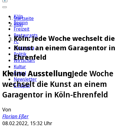
Köln
Startseite
Region
Köln
Freizeit
Restaurants
Köln: Jede Woche wechselt die
FC
Kunst an einem Garagentor in
Panorama
Politik
Ehrenfeld
Wirtschaft
Kultur
Kleine Ausstellung
Jede Woche
Rätsel
Newsletter
wechselt die Kunst an einem
E-Paper
Garagentor in Köln-Ehrenfeld
Von
Florian Eßer
08.02.2022, 15:32 Uhr