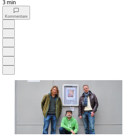
3 min
Kommentare
Auf Google bevorzugen
Anhören
Schrift
Merken
Drucken
Teilen