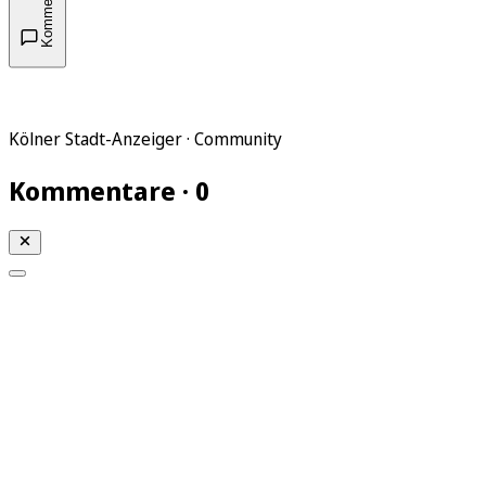
Kommentare
Kölner Stadt-Anzeiger · Community
Kommentare · 0
Mein KStA
Meine Artikel
Meine Region
Meine Newsletter
Mein KStA PLUS
Mein E-Paper