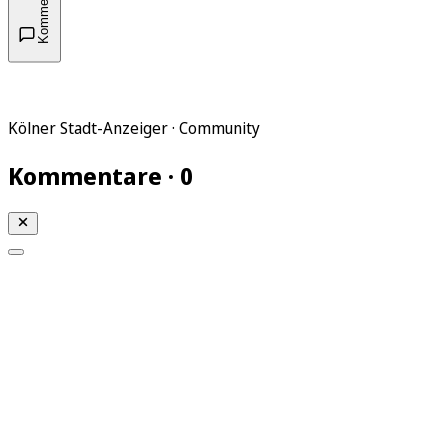
Kommentare
Kölner Stadt-Anzeiger · Community
Kommentare · 0
Mein KStA
Meine Artikel
Meine Region
Meine Newsletter
Mein KStA PLUS
Mein E-Paper