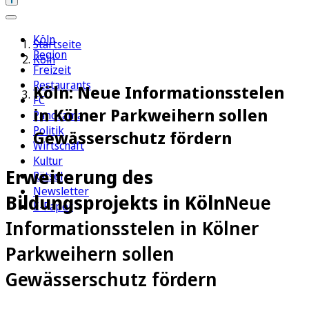
Köln
Startseite
Region
Köln
Freizeit
Restaurants
Köln: Neue Informationsstelen
FC
in Kölner Parkweihern sollen
Panorama
Politik
Gewässerschutz fördern
Wirtschaft
Kultur
Erweiterung des
Rätsel
Newsletter
Bildungsprojekts in Köln
Neue
E-Paper
Informationsstelen in Kölner
Parkweihern sollen
Gewässerschutz fördern