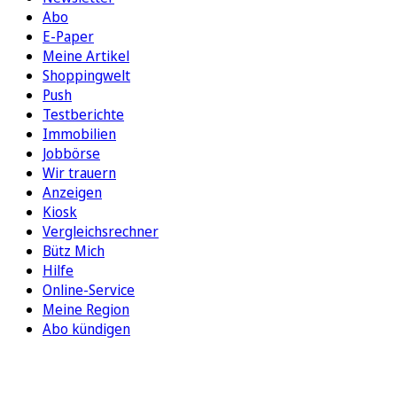
Abo
E-Paper
Meine Artikel
Shoppingwelt
Push
Testberichte
Immobilien
Jobbörse
Wir trauern
Anzeigen
Kiosk
Vergleichsrechner
Bütz Mich
Hilfe
Online-Service
Meine Region
Abo kündigen
FOLGEN SIE UNS
ENTDECKEN SIE UNSERE APP