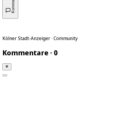
Kommentare
Kölner Stadt-Anzeiger · Community
Kommentare · 0
Mein KStA
Meine Artikel
Meine Region
Meine Newsletter
Mein KStA PLUS
Mein E-Paper