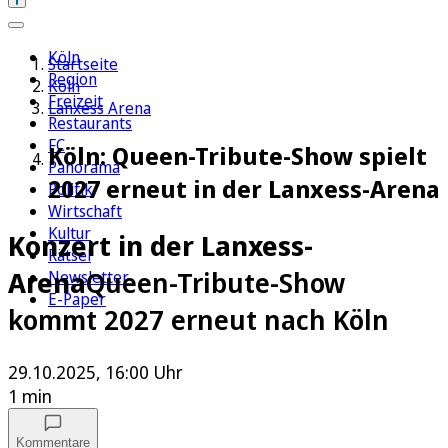
Köln
Startseite
Region
Köln
Freizeit
Lanxess Arena
Restaurants
FC
Köln: Queen-Tribute-Show spielt
Panorama
2027 erneut in der Lanxess-Arena
Politik
Wirtschaft
Kultur
Konzert in der Lanxess-
Rätsel
Arena
Queen-Tribute-Show
Newsletter
E-Paper
kommt 2027 erneut nach Köln
29.10.2025, 16:00 Uhr
1 min
Kommentare