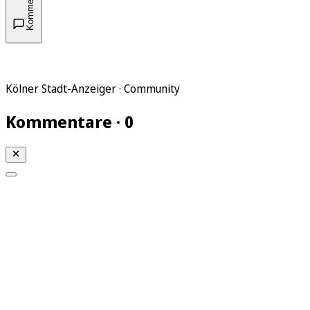
Kommentare
Kölner Stadt-Anzeiger · Community
Kommentare · 0
Mein KStA
Meine Artikel
Meine Region
Meine Newsletter
Mein KStA PLUS
Mein E-Paper