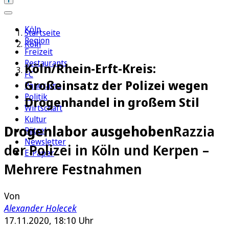
Köln
Startseite
Region
Köln
Freizeit
Restaurants
Köln/Rhein-Erft-Kreis:
FC
Großeinsatz der Polizei wegen
Panorama
Politik
Drogenhandel in großem Stil
Wirtschaft
Kultur
Drogenlabor ausgehoben
Razzia
Rätsel
Newsletter
der Polizei in Köln und Kerpen –
E-Paper
Mehrere Festnahmen
Von
Alexander Holecek
17.11.2020, 18:10 Uhr