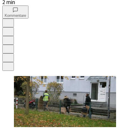
2 min
Kommentare
Auf Google bevorzugen
Anhören
Schrift
Merken
Drucken
Teilen