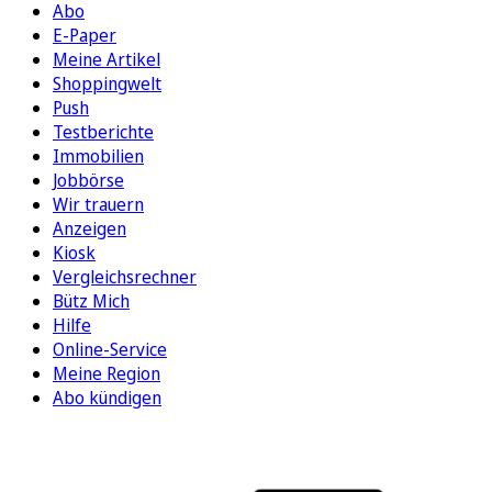
Abo
E-Paper
Meine Artikel
Shoppingwelt
Push
Testberichte
Immobilien
Jobbörse
Wir trauern
Anzeigen
Kiosk
Vergleichsrechner
Bütz Mich
Hilfe
Online-Service
Meine Region
Abo kündigen
FOLGEN SIE UNS
ENTDECKEN SIE UNSERE APP