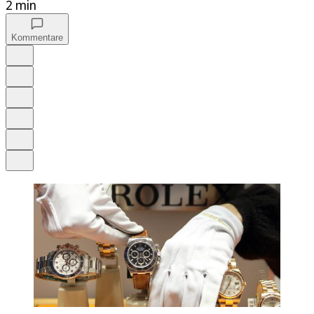
2 min
Kommentare
Auf Google bevorzugen
Anhören
Schrift
Merken
Drucken
Teilen