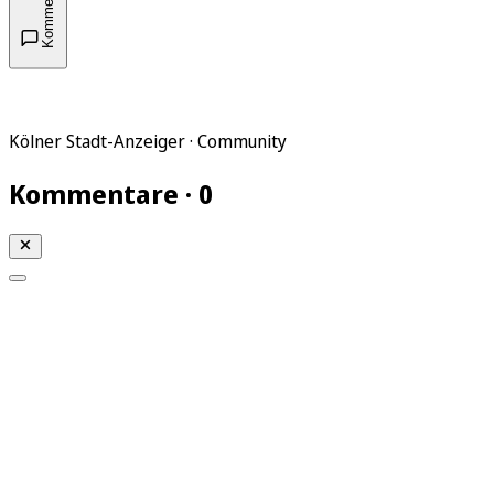
Kommentare
Kölner Stadt-Anzeiger · Community
Kommentare · 0
Mein KStA
Meine Artikel
Meine Region
Meine Newsletter
Mein KStA PLUS
Mein E-Paper