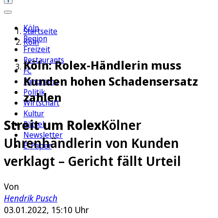
Köln
Startseite
Region
Köln
Freizeit
Restaurants
Köln: Rolex-Händlerin muss
FC
Kunden hohen Schadensersatz
Panorama
Politik
zahlen
Wirtschaft
Kultur
Streit um Rolex
Kölner
Rätsel
Newsletter
Uhrenhändlerin von Kunden
E-Paper
verklagt – Gericht fällt Urteil
Von
Hendrik Pusch
03.01.2022, 15:10 Uhr