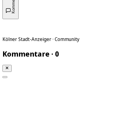
Kommentare
Kölner Stadt-Anzeiger · Community
Kommentare · 0
Mein KStA
Meine Artikel
Meine Region
Meine Newsletter
Mein KStA PLUS
Mein E-Paper