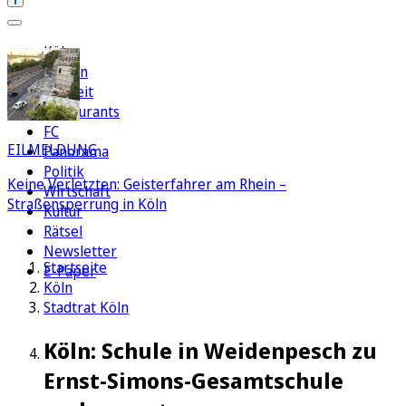
Köln
Region
Freizeit
Restaurants
FC
EILMELDUNG
Panorama
Politik
Keine Verletzten: Geisterfahrer am Rhein –
Wirtschaft
Straßensperrung in Köln
Kultur
Rätsel
Newsletter
Startseite
E-Paper
Köln
Stadtrat Köln
Köln: Schule in Weidenpesch zu
Ernst-Simons-Gesamtschule