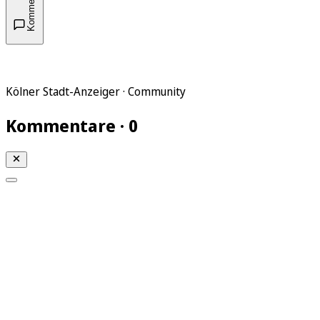
Kommentare
Kölner Stadt-Anzeiger · Community
Kommentare · 0
Mein KStA
Meine Artikel
Meine Region
Meine Newsletter
Mein KStA PLUS
Mein E-Paper