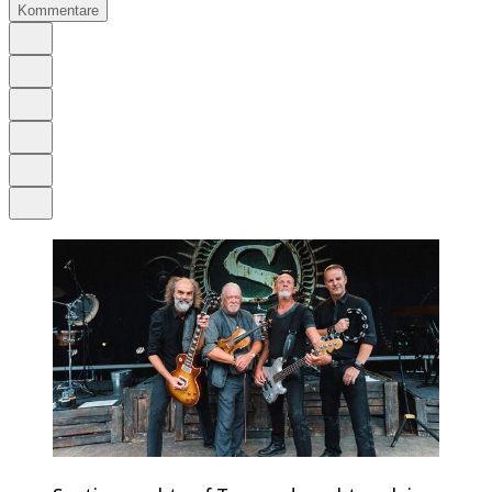
Kommentare
Auf Google bevorzugen
Anhören
Schrift
Merken
Drucken
Teilen