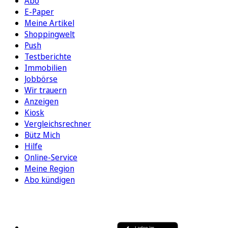
Abo
E-Paper
Meine Artikel
Shoppingwelt
Push
Testberichte
Immobilien
Jobbörse
Wir trauern
Anzeigen
Kiosk
Vergleichsrechner
Bütz Mich
Hilfe
Online-Service
Meine Region
Abo kündigen
FOLGEN SIE UNS
ENTDECKEN SIE UNSERE APP