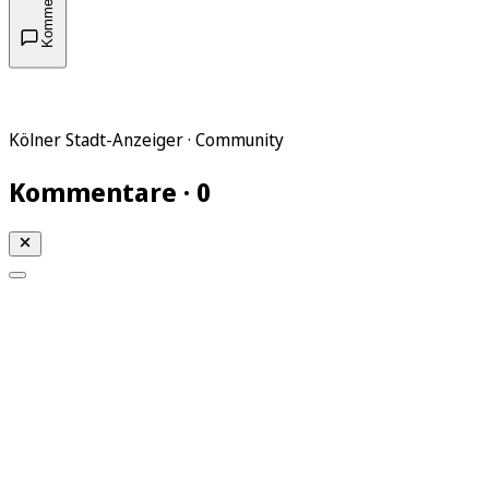
Kommentare
Kölner Stadt-Anzeiger · Community
Kommentare · 0
Mein KStA
Meine Artikel
Meine Region
Meine Newsletter
Mein KStA PLUS
Mein E-Paper