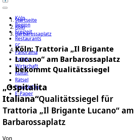
Köln
Startseite
Region
Köln
Freizeit
Barbarossaplatz
Restaurants
FC
Köln: Trattoria „Il Brigante
Panorama
Lucano“ am Barbarossaplatz
Politik
Wirtschaft
bekommt Qualitätssiegel
Kultur
Rätsel
„Ospitalita
Newsletter
E-Paper
Italiana“
Qualitätssiegel für
Trattoria „Il Brigante Lucano“ am
Barbarossaplatz
Von