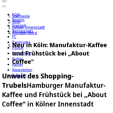
Köln
Startseite
Region
Köln
Freizeit
Kölner Innenstadt
Restaurants
Altstadt-Nord
FC
Panorama
Neu in Köln: Manufaktur-Kaffee
Politik
und Frühstück bei „About
Wirtschaft
Kultur
Coffee“
Rätsel
Newsletter
Unweit des Shopping-
E-Paper
Trubels
Hamburger Manufaktur-
Kaffee und Frühstück bei „About
Coffee“ in Kölner Innenstadt