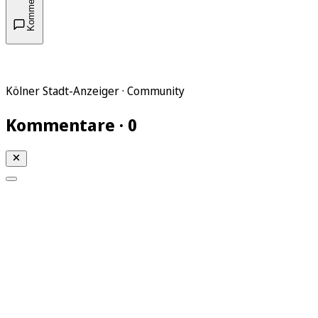
Kommentare
Kölner Stadt-Anzeiger · Community
Kommentare · 0
Mein KStA
Meine Artikel
Meine Region
Meine Newsletter
Mein KStA PLUS
Mein E-Paper