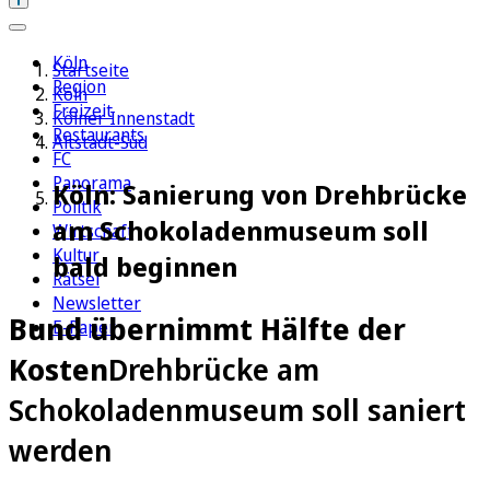
Köln
Startseite
Region
Köln
Freizeit
Kölner Innenstadt
Restaurants
Altstadt-Süd
FC
Panorama
Köln: Sanierung von Drehbrücke
Politik
am Schokoladenmuseum soll
Wirtschaft
Kultur
bald beginnen
Rätsel
Newsletter
Bund übernimmt Hälfte der
E-Paper
Kosten
Drehbrücke am
Schokoladenmuseum soll saniert
werden