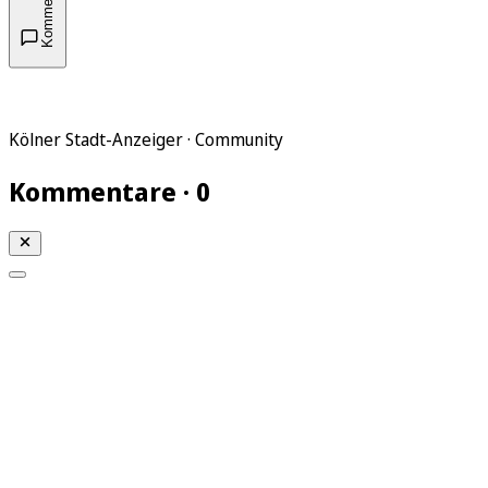
Kommentare
Kölner Stadt-Anzeiger · Community
Kommentare · 0
Mein KStA
Meine Artikel
Meine Region
Meine Newsletter
Mein KStA PLUS
Mein E-Paper