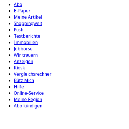
Abo
E-Paper
Meine Artikel
Shoppingwelt
Push
Testberichte
Immobilien
Jobbörse
Wir trauern
Anzeigen
Kiosk
Vergleichsrechner
Bütz Mich
Hilfe
Online-Service
Meine Region
Abo kündigen
FOLGEN SIE UNS
ENTDECKEN SIE UNSERE APP