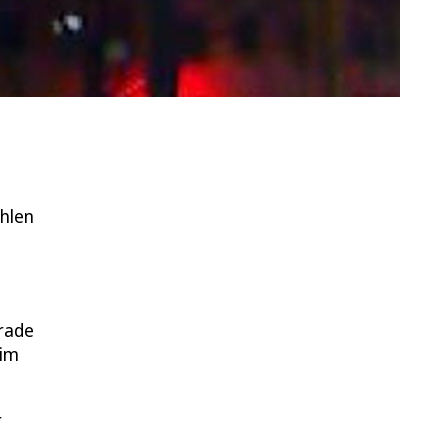
ohlen
erade
 im
r