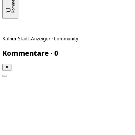
Kommentare
Kölner Stadt-Anzeiger · Community
Kommentare · 0
Mein KStA
Meine Artikel
Meine Region
Meine Newsletter
Mein KStA PLUS
Mein E-Paper