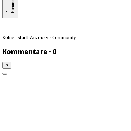
Kommentare
Kölner Stadt-Anzeiger · Community
Kommentare · 0
Mein KStA
Meine Artikel
Meine Region
Meine Newsletter
Mein KStA PLUS
Mein E-Paper