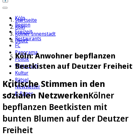
Köln
Startseite
Region
Köln
Freizeit
Kölner Innenstadt
Restaurants
Deutz
FC
Panorama
Köln: Anwohner bepflanzen
Politik
Beetkisten auf Deutzer Freiheit
Wirtschaft
Kultur
Rätsel
Kritische Stimmen in den
Newsletter
sozialen Netzwerken
Kölner
E-Paper
bepflanzen Beetkisten mit
bunten Blumen auf der Deutzer
Freiheit