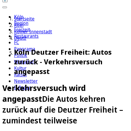
Köln
Startseite
Region
Köln
Freizeit
Kölner Innenstadt
Restaurants
Deutz
FC
Panorama
Köln Deutzer Freiheit: Autos
Politik
zurück - Verkehrsversuch
Wirtschaft
Kultur
angepasst
Rätsel
Newsletter
Verkehrsversuch wird
E-Paper
angepasst
Die Autos kehren
zurück auf die Deutzer Freiheit –
zumindest teilweise