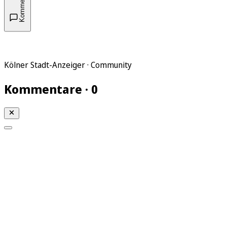
Kommentare
Kölner Stadt-Anzeiger · Community
Kommentare · 0
Mein KStA
Meine Artikel
Meine Region
Meine Newsletter
Mein KStA PLUS
Mein E-Paper