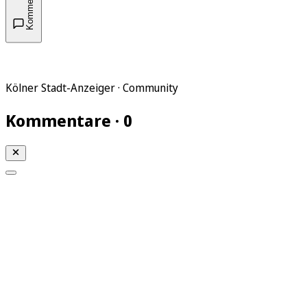
Kommentare
Kölner Stadt-Anzeiger · Community
Kommentare · 0
Mein KStA
Meine Artikel
Meine Region
Meine Newsletter
Mein KStA PLUS
Mein E-Paper