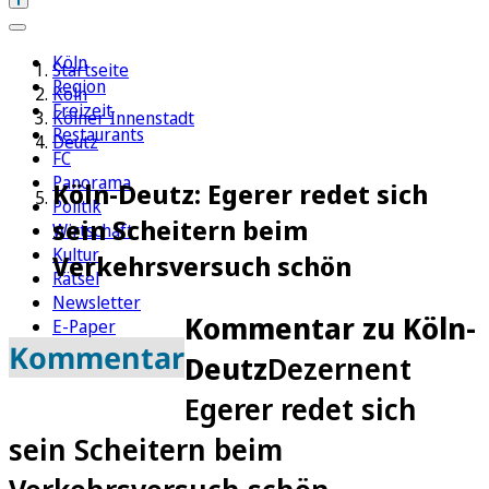
Köln
Startseite
Region
Köln
Freizeit
Kölner Innenstadt
Restaurants
Deutz
FC
Panorama
Köln-Deutz: Egerer redet sich
Politik
sein Scheitern beim
Wirtschaft
Kultur
Verkehrsversuch schön
Rätsel
Newsletter
Kommentar zu Köln-
E-Paper
Kommentar
Deutz
Dezernent
Egerer redet sich
sein Scheitern beim