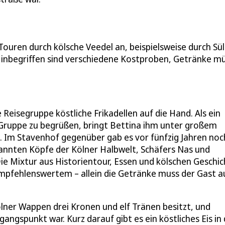
ouren durch kölsche Veedel an, beispielsweise durch Sül
s inbegriffen sind verschiedene Kostproben, Getränke m
eisegruppe köstliche Frikadellen auf die Hand. Als ein
 Gruppe zu begrüßen, bringt Bettina ihm unter großem
it. Im Stavenhof gegenüber gab es vor fünfzig Jahren noc
kannten Köpfe der Kölner Halbwelt, Schäfers Nas und
ie Mixtur aus Historientour, Essen und kölschen Geschi
mpfehlenswertem – allein die Getränke muss der Gast a
lner Wappen drei Kronen und elf Tränen besitzt, und
gangspunkt war. Kurz darauf gibt es ein köstliches Eis in