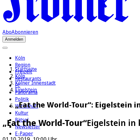
Abo
Abonnieren
Anmelden
Köln
Region
Startseite
Freizeit
Köln
Restaurants
Kölner Innenstadt
FC
Eigelstein
Panorama
Politik
„Eat the World-Tour“: Eigelstein 
Wirtschaft
Kultur
Rätsel
„Eat the World-Tour“
Eigelstein in
Newsletter
E-Paper
01.10.2019, 10:00 Uhr