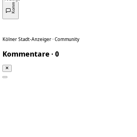
Kommentare
Kölner Stadt-Anzeiger · Community
Kommentare · 0
Mein KStA
Meine Artikel
Meine Region
Meine Newsletter
Mein KStA PLUS
Mein E-Paper