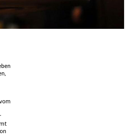
Leben
en,
 vom
r
mmt
von