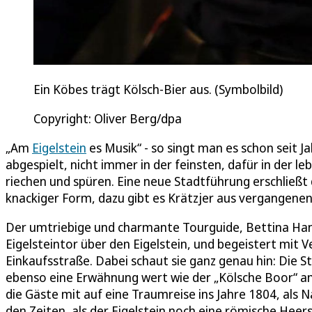
Ein Köbes trägt Kölsch-Bier aus. (Symbolbild)
Copyright: Oliver Berg/dpa
„Am
Eigelstein
es Musik“ - so singt man es schon seit 
abgespielt, nicht immer in der feinsten, dafür in der
riechen und spüren. Eine neue Stadtführung erschließt 
knackiger Form, dazu gibt es Krätzjer aus vergangenen
Der umtriebige und charmante Tourguide, Bettina Han
Eigelsteintor über den Eigelstein, und begeistert mit V
Einkaufsstraße. Dabei schaut sie ganz genau hin: Die St
ebenso eine Erwähnung wert wie der „Kölsche Boor“ am 
die Gäste mit auf eine Traumreise ins Jahre 1804, als 
den Zeiten, als der Eigelstein noch eine römische Heer