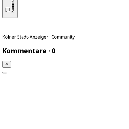
Kommentare
Kölner Stadt-Anzeiger · Community
Kommentare · 0
Mein KStA
Meine Artikel
Meine Region
Meine Newsletter
Mein KStA PLUS
Mein E-Paper