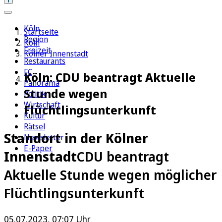
Köln
Startseite
Region
Köln
Freizeit
Kölner Innenstadt
Restaurants
FC
Köln: CDU beantragt Aktuelle
Panorama
Stunde wegen
Politik
Wirtschaft
Flüchtlingsunterkunft
Kultur
Rätsel
Standort in der Kölner
Newsletter
E-Paper
Innenstadt
CDU beantragt
Aktuelle Stunde wegen möglicher
Flüchtlingsunterkunft
05.07.2023, 07:07 Uhr