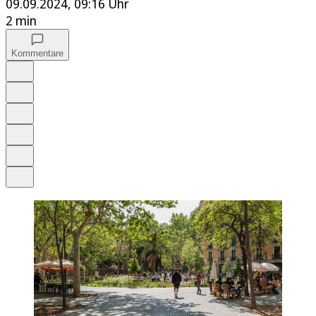
09.09.2024, 09:16 Uhr
2 min
Kommentare
Auf Google bevorzugen
Anhören
Schrift
Merken
Drucken
Teilen