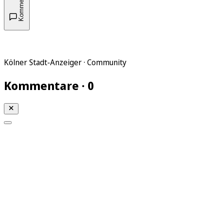
Kommentare
Kölner Stadt-Anzeiger · Community
Kommentare · 0
Mein KStA
Meine Artikel
Meine Region
Meine Newsletter
Mein KStA PLUS
Mein E-Paper