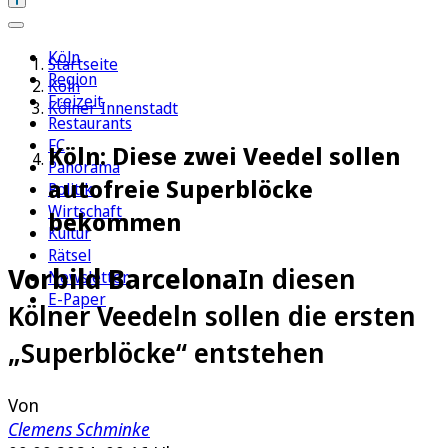
Köln
Startseite
Region
Köln
Freizeit
Kölner Innenstadt
Restaurants
FC
Köln: Diese zwei Veedel sollen
Panorama
autofreie Superblöcke
Politik
Wirtschaft
bekommen
Kultur
Rätsel
Vorbild Barcelona
In diesen
Newsletter
E-Paper
Kölner Veedeln sollen die ersten
„Superblöcke“ entstehen
Von
Clemens Schminke