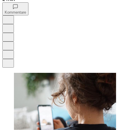
Kommentare
Auf Google bevorzugen
Anhören
Schrift
Merken
Drucken
Teilen