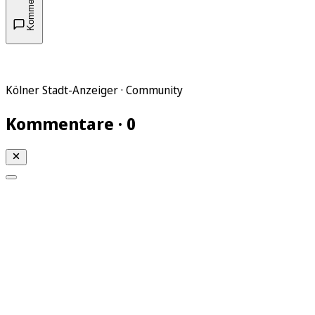
Kommentare
Kölner Stadt-Anzeiger · Community
Kommentare · 0
Mein KStA
Meine Artikel
Meine Region
Meine Newsletter
Mein KStA PLUS
Mein E-Paper