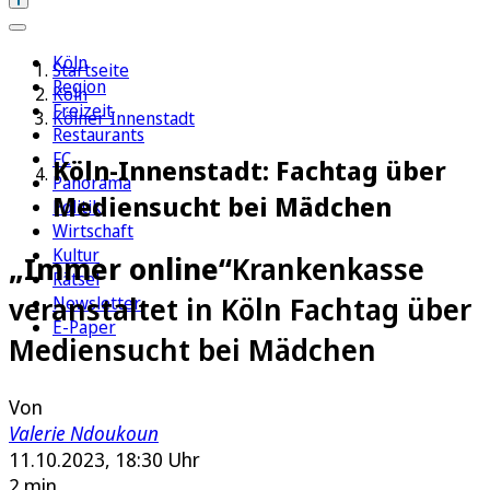
Köln
Startseite
Region
Köln
Freizeit
Kölner Innenstadt
Restaurants
FC
Köln-Innenstadt: Fachtag über
Panorama
Mediensucht bei Mädchen
Politik
Wirtschaft
Kultur
„Immer online“
Krankenkasse
Rätsel
veranstaltet in Köln Fachtag über
Newsletter
E-Paper
Mediensucht bei Mädchen
Von
Valerie Ndoukoun
11.10.2023, 18:30 Uhr
2 min