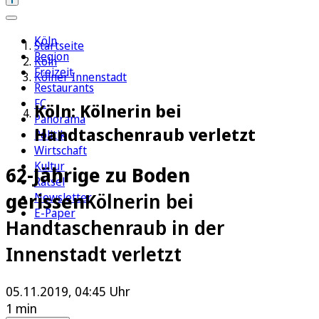
Köln
Startseite
Region
Köln
Freizeit
Kölner Innenstadt
Restaurants
FC
Köln: Kölnerin bei
Panorama
Handtaschenraub verletzt
Politik
Wirtschaft
Kultur
62-Jährige zu Boden
Rätsel
gerissen
Kölnerin bei
Newsletter
E-Paper
Handtaschenraub in der
Innenstadt verletzt
05.11.2019, 04:45 Uhr
1 min