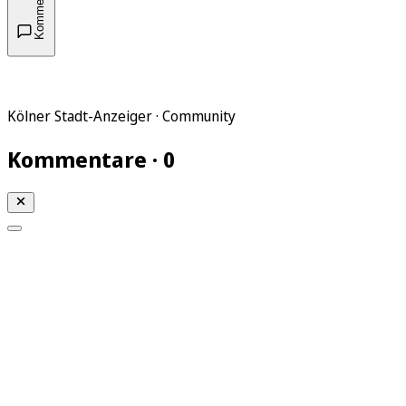
Kommentare
Kölner Stadt-Anzeiger · Community
Kommentare · 0
Mein KStA
Meine Artikel
Meine Region
Meine Newsletter
Mein KStA PLUS
Mein E-Paper