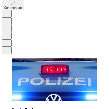
Kommentare
Auf Google bevorzugen
Anhören
Schrift
Merken
Drucken
Teilen