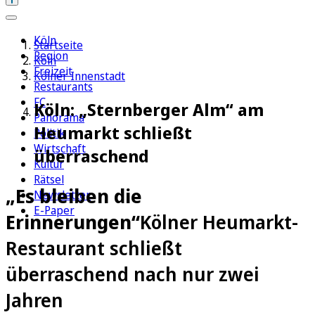
Köln
Startseite
Region
Köln
Freizeit
Kölner Innenstadt
Restaurants
FC
Köln: „Sternberger Alm“ am
Panorama
Heumarkt schließt
Politik
Wirtschaft
überraschend
Kultur
Rätsel
„Es bleiben die
Newsletter
E-Paper
Erinnerungen“
Kölner Heumarkt-
Restaurant schließt
überraschend nach nur zwei
Jahren