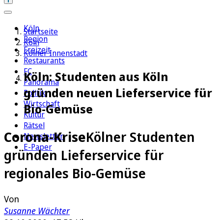
Köln
Startseite
Region
Köln
Freizeit
Kölner Innenstadt
Restaurants
FC
Köln: Studenten aus Köln
Panorama
gründen neuen Lieferservice für
Politik
Wirtschaft
Bio-Gemüse
Kultur
Rätsel
Corona-Krise
Kölner Studenten
Newsletter
E-Paper
gründen Lieferservice für
regionales Bio-Gemüse
Von
Susanne Wächter