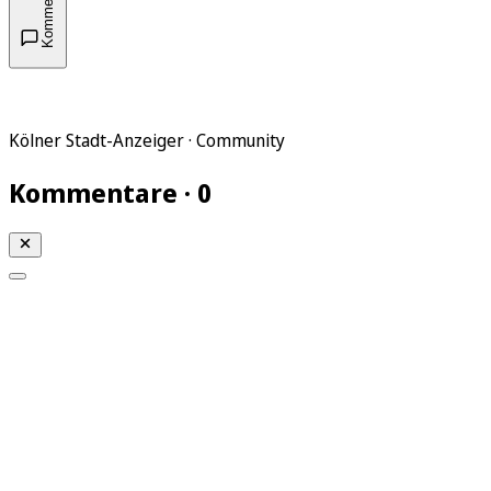
Kommentare
Kölner Stadt-Anzeiger · Community
Kommentare · 0
Mein KStA
Meine Artikel
Meine Region
Meine Newsletter
Mein KStA PLUS
Mein E-Paper