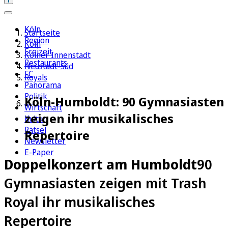
Köln
Startseite
Region
Köln
Freizeit
Kölner Innenstadt
Restaurants
Neustadt-Süd
FC
Royals
Panorama
Politik
Köln-Humboldt: 90 Gymnasiasten
Wirtschaft
zeigen ihr musikalisches
Kultur
Rätsel
Repertoire
Newsletter
E-Paper
Doppelkonzert am Humboldt
90
Gymnasiasten zeigen mit Trash
Royal ihr musikalisches
Repertoire