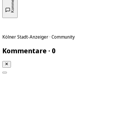
Kommentare
Kölner Stadt-Anzeiger · Community
Kommentare · 0
Mein KStA
Meine Artikel
Meine Region
Meine Newsletter
Mein KStA PLUS
Mein E-Paper