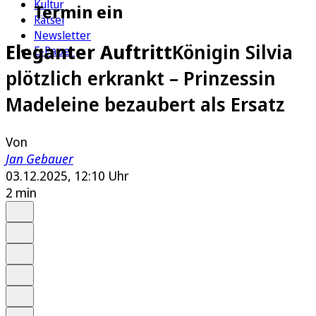
Kultur
Termin ein
Rätsel
Newsletter
Eleganter Auftritt
Königin Silvia
E-Paper
plötzlich erkrankt – Prinzessin
Madeleine bezaubert als Ersatz
Von
Jan Gebauer
03.12.2025, 12:10 Uhr
2 min
Auf Google bevorzugen
Anhören
Schrift
Merken
Drucken
Teilen