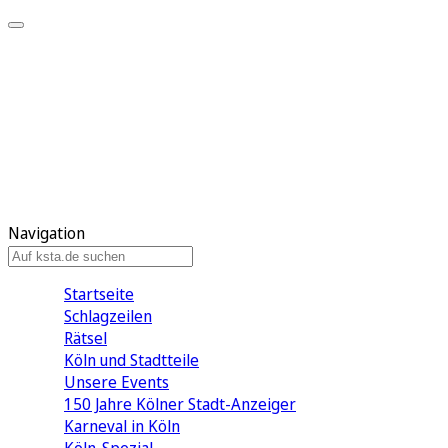
Mein KStA
Meine Artikel
Meine Region
Meine Newsletter
Mein KStA PLUS
Mein E-Paper
Navigation
Startseite
Schlagzeilen
Rätsel
Köln und Stadtteile
Unsere Events
150 Jahre Kölner Stadt-Anzeiger
Karneval in Köln