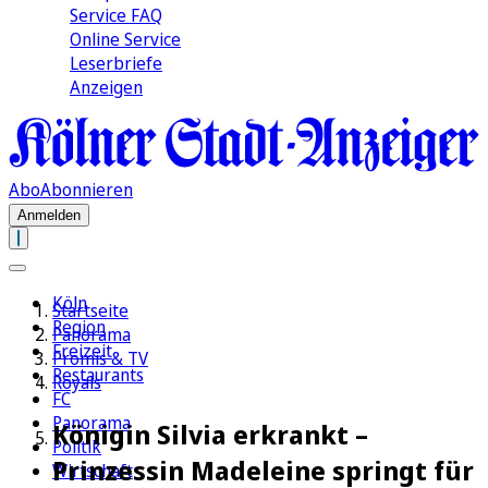
Service FAQ
Online Service
Leserbriefe
Anzeigen
Abo
Abonnieren
Anmelden
Köln
Startseite
Region
Panorama
Freizeit
Promis & TV
Restaurants
Royals
FC
Panorama
Königin Silvia erkrankt –
Politik
Prinzessin Madeleine springt für
Wirtschaft