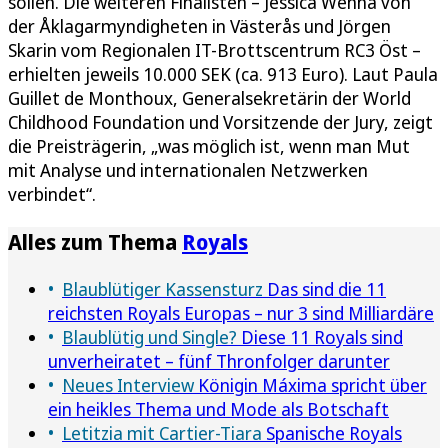
sollen. Die weiteren Finalisten – Jessica Wenna von
der Åklagarmyndigheten in Västerås und Jörgen
Skarin vom Regionalen IT-Brottscentrum RC3 Öst –
erhielten jeweils 10.000 SEK (ca. 913 Euro). Laut Paula
Guillet de Monthoux, Generalsekretärin der World
Childhood Foundation und Vorsitzende der Jury, zeigt
die Preisträgerin, „was möglich ist, wenn man Mut
mit Analyse und internationalen Netzwerken
verbindet“.
Alles zum Thema
Royals
Blaublütiger Kassensturz
Das sind die 11
reichsten Royals Europas – nur 3 sind Milliardäre
Blaublütig und Single?
Diese 11 Royals sind
unverheiratet – fünf Thronfolger darunter
Neues Interview
Königin Máxima spricht über
ein heikles Thema und Mode als Botschaft
Letitzia mit Cartier-Tiara
Spanische Royals