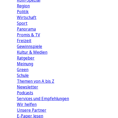
Köln-Spezial
Region
Politik
Wirtschaft
Sport
Panorama
Promis & TV
Freizeit
Gewinnspiele
Kultur & Medien
Ratgeber
Meinung
Green
Schule
Themen von A bis Z
Newsletter
Podcasts
Services und Empfehlungen
Wir helfen
Unsere Partner
E-Paper lesen