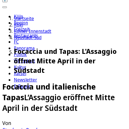
Köln
Startseite
Region
Köln
Freizeit
Kölner Innenstadt
Restaurants
Neustadt-Süd
FC
Panorama
Focaccia und Tapas: L'Assaggio
Politik
öffnet Mitte April in der
Wirtschaft
Kultur
Südstadt
Rätsel
Newsletter
Focaccia und italienische
E-Paper
Tapas
L’Assaggio eröffnet Mitte
April in der Südstadt
Von