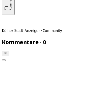
Kommentare
Kölner Stadt-Anzeiger · Community
Kommentare · 0
Mein KStA
Meine Artikel
Meine Region
Meine Newsletter
Mein KStA PLUS
Mein E-Paper